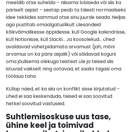
meeldib otse suhelda – niisama lobiseda või siis ka
päriselt asjast – sestap peab ta täiesti normaalseks
idee tekkides sammud otse sinu juurde seada. Neljas
aga püstitab omaalgatuslikult ülesandeid
kõikvõimalikesse äppidesse, küll Google kalendrisse,
küll Notionisse, küll Slacki… Ja koosolekud… ühed
avaldavad vahetpidamata arvamust (jah, mõni
arvamus on ka päris asjalik) või sõidavad koguni
oma jõulisema olekuga teistest üle ja teised siis
istuvad vaikselt ning ootavad, et saaks tagasi oma
töölaua taha.
Küllap näed, et ka siia on konflikt sisse kirjutatud –
ühed ei saa keskenduda, teised ei saa soovitud
hetkel soovitud vastuseid.
Suhtlemisoskuse uus tase,
ühine keel ja toimivad