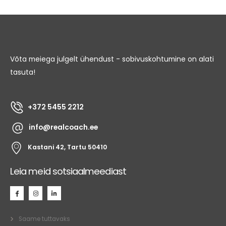
Võta meiega julgelt ühendust - sobivuskohtumine on alati
tasuta!
+372 5455 2212
info@realcoach.ee
Kastani 42, Tartu 50410
Leia meid sotsiaalmeediast
Saame tuttavaks