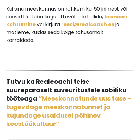
Kui sinu meeskonnas on rohkem kui 50 inimest või
soovid töötuba kogu ettevõttele tellida,
broneeri
kohtumine
või kirjuta
reesi@realcoach.ee
ja
mõtleme, kuidas seda kõige tõhusamalt
korraldada.
Tutvu ka Realcoachi teise
suurepäraselt suveüritustele sobiliku
töötoaga
“Meeskonnatunde uus tase –
tugevdage meeskonnatunnet ja
kujundage usaldusel põhinev
koostöökultuur”