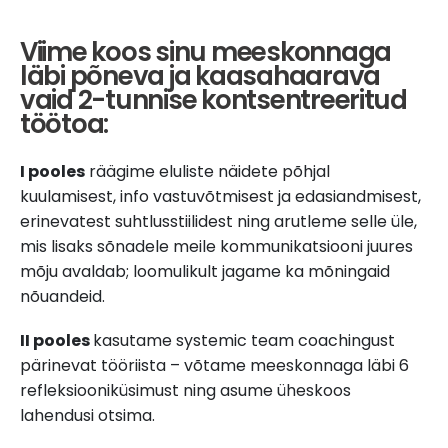
Viime koos sinu meeskonnaga
läbi põneva ja kaasahaarava
vaid 2-tunnise kontsentreeritud
töötoa:
I pooles
räägime eluliste näidete põhjal
kuulamisest, info vastuvõtmisest ja edasiandmisest,
erinevatest suhtlusstiilidest ning arutleme selle üle,
mis lisaks sõnadele meile kommunikatsiooni juures
mõju avaldab; loomulikult jagame ka mõningaid
nõuandeid.
II pooles
kasutame systemic team coachingust
pärinevat tööriista – võtame meeskonnaga läbi 6
refleksiooniküsimust ning asume üheskoos
lahendusi otsima.