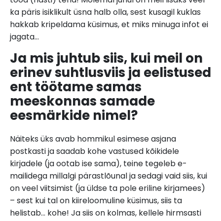
ka päris isiklikult üsna halb olla, sest kusagil kuklas
hakkab kripeldama küsimus, et miks minuga infot ei
jagata…
Ja mis juhtub siis, kui meil on
erinev suhtlusviis ja eelistused
ent töötame samas
meeskonnas samade
eesmärkide nimel?
Näiteks üks avab hommikul esimese asjana
postkasti ja saadab kohe vastused kõikidele
kirjadele (ja ootab ise sama), teine tegeleb e-
mailidega millalgi pärastlõunal ja sedagi vaid siis, kui
on veel viitsimist (ja üldse ta pole eriline kirjamees)
– sest kui tal on kiireloomuline küsimus, siis ta
helistab… kohe! Ja siis on kolmas, kellele hirmsasti