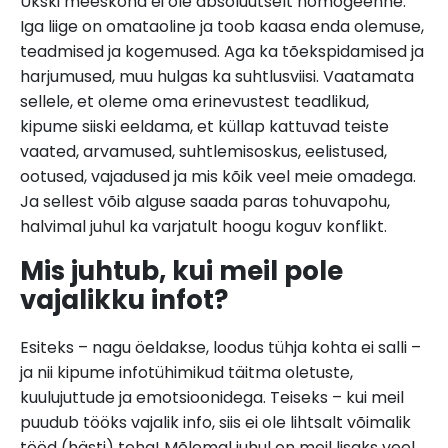
Ükski meeskond ei ole absoluutselt homogeenne.
Iga liige on omataoline ja toob kaasa enda olemuse,
teadmised ja kogemused. Aga ka tõekspidamised ja
harjumused, muu hulgas ka suhtlusviisi. Vaatamata
sellele, et oleme oma erinevustest teadlikud,
kipume siiski eeldama, et küllap kattuvad teiste
vaated, arvamused, suhtlemisoskus, eelistused,
ootused, vajadused ja mis kõik veel meie omadega.
Ja sellest võib alguse saada paras tohuvapohu,
halvimal juhul ka varjatult hoogu koguv konflikt.
Mis juhtub, kui meil pole
vajalikku infot?
Esiteks – nagu öeldakse, loodus tühja kohta ei salli –
ja nii kipume infotühimikud täitma oletuste,
kuulujuttude ja emotsioonidega. Teiseks – kui meil
puudub tööks vajalik info, siis ei ole lihtsalt võimalik
tööd (hästi) teha! Mõlemal juhul on meil lisaks veel