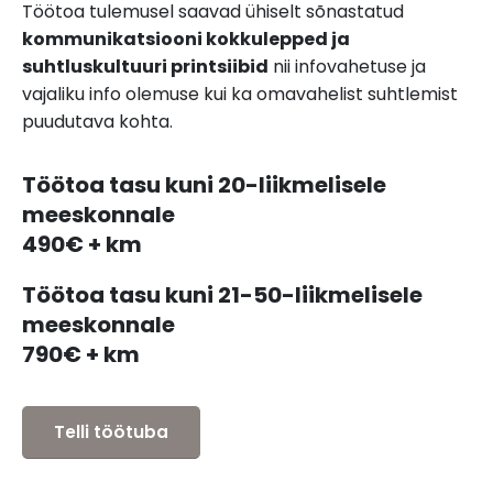
Töötoa tulemusel saavad ühiselt sõnastatud
kommunikatsiooni kokkulepped ja
suhtluskultuuri printsiibid
nii infovahetuse ja
vajaliku info olemuse kui ka omavahelist suhtlemist
puudutava kohta.
Töötoa tasu kuni 20-liikmelisele
meeskonnale
490€ + km
Töötoa tasu kuni 21-50-liikmelisele
meeskonnale
790€ + km
Telli töötuba