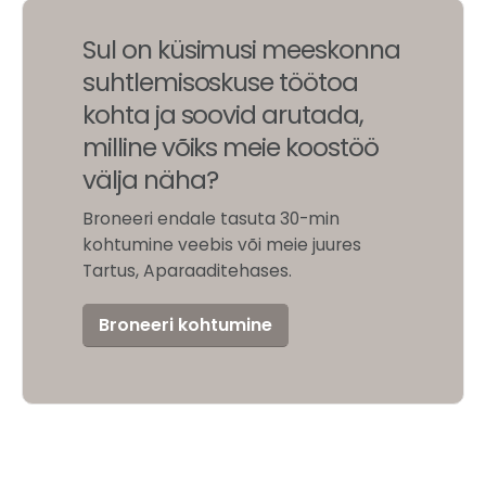
Sul on küsimusi meeskonna
suhtlemisoskuse töötoa
kohta ja soovid arutada,
milline võiks meie koostöö
välja näha?
Broneeri endale tasuta 30-min
kohtumine veebis või meie juures
Tartus, Aparaaditehases.
Broneeri kohtumine