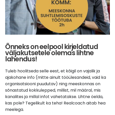
Õnneks on eelpool kirjeldatud
väljakutsetele olemas lihtne
lahendus!
Tuleb hoolitseda selle eest, et kõigil on vajalik ja
ajakohane info (mitte ainult tööülesandeid, vaid ka
organisatsiooni puudutav) ning meeskonnas on
sõnastatud kokkulepped, millist, mil määral, mis
kanalites ja millal infot vahetatakse. Lihtne öelda,
kas pole? Tegelikult ka teha! Realcoach aitab hea
meelega.