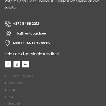
Võta meiega julgelt ühendust - sobivuskohtumine on alati
tasuta!
+372 5455 2212
info@realcoach.ee
Kastani 42, Tartu 50410
Leia meid sotsiaalmeediast
Saame tuttavaks
Teenused
Blogi
KKK
Edulood