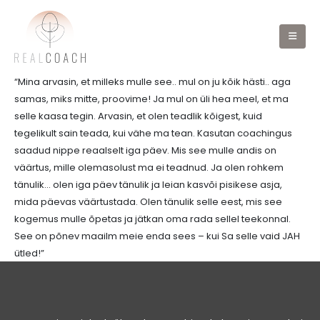
“Mina arvasin, et milleks mulle see.. mul on ju kõik hästi.. aga
samas, miks mitte, proovime! Ja mul on üli hea meel, et ma
selle kaasa tegin. Arvasin, et olen teadlik kõigest, kuid
tegelikult sain teada, kui vähe ma tean. Kasutan coachingus
saadud nippe reaalselt iga päev. Mis see mulle andis on
väärtus, mille olemasolust ma ei teadnud. Ja olen rohkem
tänulik… olen iga päev tänulik ja leian kasvõi pisikese asja,
mida päevas väärtustada. Olen tänulik selle eest, mis see
kogemus mulle õpetas ja jätkan oma rada sellel teekonnal.
See on põnev maailm meie enda sees – kui Sa selle vaid JAH
ütled!”