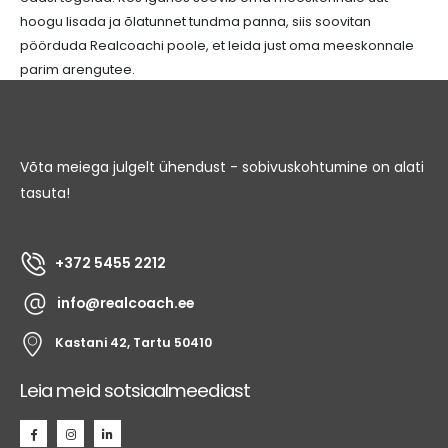
hoogu lisada ja õlatunnet tundma panna, siis soovitan
pöörduda Realcoachi poole, et leida just oma meeskonnale
parim arengutee.
Võta meiega julgelt ühendust - sobivuskohtumine on alati
tasuta!
+372 5455 2212
info@realcoach.ee
Kastani 42, Tartu 50410
Leia meid sotsiaalmeediast