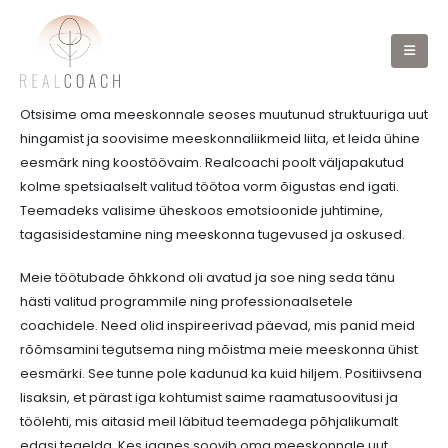
Otsisime oma meeskonnale seoses muutunud struktuuriga uut
hingamist ja soovisime meeskonnaliikmeid liita, et leida ühine
eesmärk ning koostöövaim. Realcoachi poolt väljapakutud
kolme spetsiaalselt valitud töötoa vorm õigustas end igati.
Teemadeks valisime üheskoos emotsioonide juhtimine,
tagasisidestamine ning meeskonna tugevused ja oskused.
Meie töötubade õhkkond oli avatud ja soe ning seda tänu
hästi valitud programmile ning professionaalsetele
coachidele. Need olid inspireerivad päevad, mis panid meid
rõõmsamini tegutsema ning mõistma meie meeskonna ühist
eesmärki. See tunne pole kadunud ka kuid hiljem. Positiivsena
lisaksin, et pärast iga kohtumist saime raamatusoovitusi ja
töölehti, mis aitasid meil läbitud teemadega põhjalikumalt
edasi tegelda. Kes iganes soovib oma meeskonnale uut