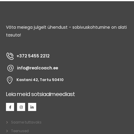
Võta meiega julgelt ühendust - sobivuskohtumine on alati
tasuta!
+372 5455 2212
info@realcoach.ee
Kastani 42, Tartu 50410
Leia meid sotsiaalmeediast
Saame tuttavaks
Teenused