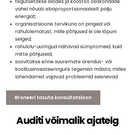
tegutsetakse silodes ja koostöö osakondade
vahel nõuab ebaproportsionaalselt palju
energiat;
organisatsioonis tervikuna on pingeid või
rahulolematust, mille põhjused ei ole lõpuni
selged;
rahulolu-uuringud näitavad sümptomeid, kuid
mitte põhjuseid;
soovitakse enne suuremate arendus- või
koolitusinvesteeringute tegemist mõista, milles
lahendamist vajavad probleemid seisnevad.
Broneeri tasuta konsultatsioon
Auditi võimalik ajatelg