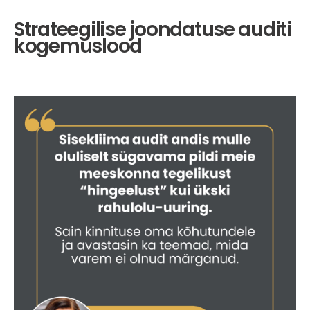
Strateegilise joondatuse auditi
kogemuslood