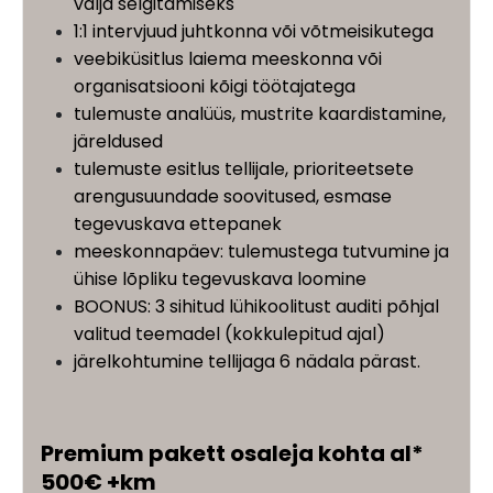
välja selgitamiseks
1:1 intervjuud juhtkonna või võtmeisikutega
veebiküsitlus laiema meeskonna või
organisatsiooni kõigi töötajatega
tulemuste analüüs, mustrite kaardistamine,
järeldused
tulemuste esitlus tellijale, prioriteetsete
arengusuundade soovitused, esmase
tegevuskava ettepanek
meeskonnapäev: tulemustega tutvumine ja
ühise lõpliku tegevuskava loomine
BOONUS: 3 sihitud lühikoolitust auditi põhjal
valitud teemadel (kokkulepitud ajal)
järelkohtumine tellijaga 6 nädala pärast.
Premium pakett osaleja kohta al*
500€ +km