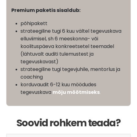
Premium paketis sisaldub:
põhipakett
strateegiline tugi 6 kuu vältel tegevuskava
elluviimisel, sh 6 meeskonna- või
koolituspäeva konkreetsetel teemadel
(lähtuvalt auditi tulemustest ja
tegevuskavast)
strateegiline tugi tegevjuhile, mentorlus ja
coaching
korduvaudit 6-12 kuu möödudes
tegevuskava
mõju mõõtmiseks
.
Soovid rohkem teada?