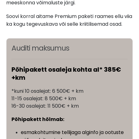
meeskonna võimaluste järgi.
Soovi korral aitame Premium paketi raames ellu viia
ka kogu tegevuskava või selle kriitilisemad osad.
Auditi maksumus
Põhipakett osaleja kohta al* 385€
+km
*kuni 10 osalejat: 6 500€ + km
11-15 osalejat: 8 500€ + km
16-30 osalejat: 11 500€ + km
Põhipakett hõlmab:
esmakohtumine tellijaga alginfo ja ootuste