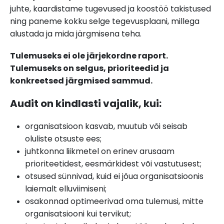
juhte, kaardistame tugevused ja koostöö takistused
ning paneme kokku selge tegevusplaani, millega
alustada ja mida järgmisena teha.
Tulemuseks ei ole järjekordne raport.
Tulemuseks on selgus, prioriteedid ja
konkreetsed järgmised sammud.
Audit on kindlasti vajalik, kui:
organisatsioon kasvab, muutub või seisab
oluliste otsuste ees;
juhtkonna liikmetel on erinev arusaam
prioriteetidest, eesmärkidest või vastutusest;
otsused sünnivad, kuid ei jõua organisatsioonis
laiemalt elluviimiseni;
osakonnad optimeerivad oma tulemusi, mitte
organisatsiooni kui tervikut;