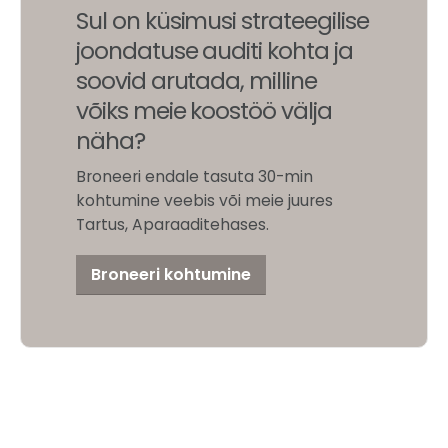
Sul on küsimusi strateegilise
joondatuse auditi kohta ja
soovid arutada, milline
võiks meie koostöö välja
näha?
Broneeri endale tasuta 30-min
kohtumine veebis või meie juures
Tartus, Aparaaditehases.
Broneeri kohtumine