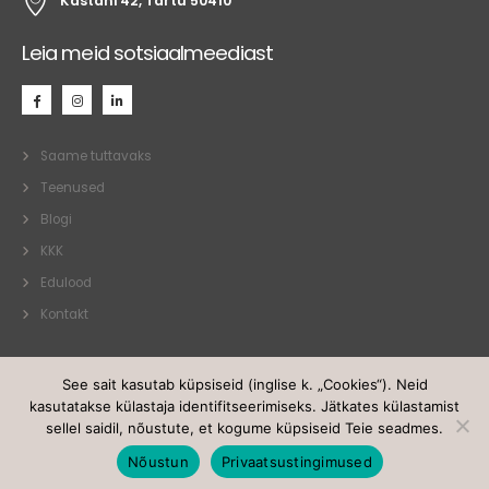
Kastani 42, Tartu 50410
Leia meid sotsiaalmeediast
Saame tuttavaks
Teenused
Blogi
KKK
Edulood
Kontakt
See sait kasutab küpsiseid (inglise k. „Cookies“). Neid
kasutatakse külastaja identifitseerimiseks. Jätkates külastamist
sellel saidil, nõustute, et kogume küpsiseid Teie seadmes.
Realcoach OÜ. © 2021. Kõik õigused kaitstud.
Nõustun
Privaatsustingimused