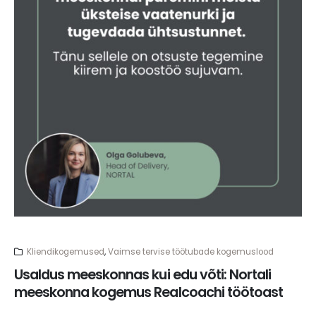
Kliendikogemused
,
Vaimse tervise töötubade kogemuslood
Usaldus meeskonnas kui edu võti: Nortali
meeskonna kogemus Realcoachi töötoast