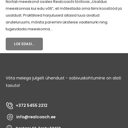
Nortali meeskond osales Realcoachi töötoas „Usaldus
meeskonnas kui edu võti“, et mõtestada oma tiimi koostööd ja
usaldust. Praktilised harjutused aitasid luua avatud
aruteluruumi, mõista paremini üksteise vaatenurki ning
tugevdada meeskonna...
LOE EDASI...
Võta meiega julgelt ühendust - sobivuskohtumine on alati
tasuta!
+372 5455 2212
info@realcoach.ee