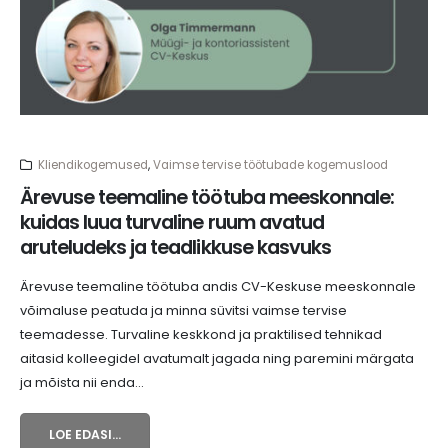
Kliendikogemused
,
Vaimse tervise töötubade kogemuslood
Ärevuse teemaline töötuba meeskonnale:
kuidas luua turvaline ruum avatud
aruteludeks ja teadlikkuse kasvuks
Ärevuse teemaline töötuba andis CV-Keskuse meeskonnale
võimaluse peatuda ja minna süvitsi vaimse tervise
teemadesse. Turvaline keskkond ja praktilised tehnikad
aitasid kolleegidel avatumalt jagada ning paremini märgata
ja mõista nii enda...
LOE EDASI...