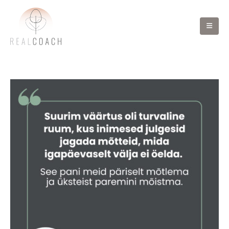
Organisatsioonid jagavad siin oma kogemusi Realcoachi
vaimse tervise suuna töötubadega: kuidas need on aidanud
ennetada läbipõlemist, toetada meeskonna heaolu ja luua
avatumat töökultuuri.