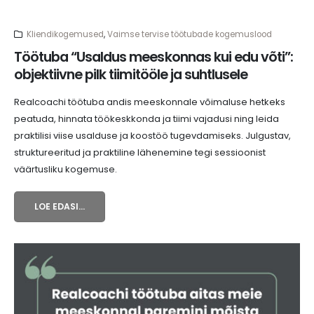
Kliendikogemused
,
Vaimse tervise töötubade kogemuslood
Töötuba “Usaldus meeskonnas kui edu võti”:
objektiivne pilk tiimitööle ja suhtlusele
Realcoachi töötuba andis meeskonnale võimaluse hetkeks
peatuda, hinnata töökeskkonda ja tiimi vajadusi ning leida
praktilisi viise usalduse ja koostöö tugevdamiseks. Julgustav,
struktureeritud ja praktiline lähenemine tegi sessioonist
väärtusliku kogemuse.
LOE EDASI...