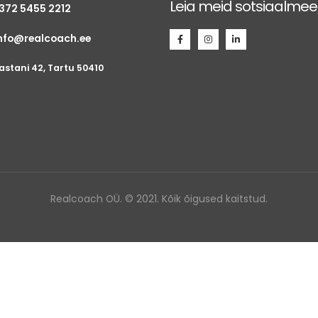
Leia meid sotsiaalmee
372 5455 2212
nfo@realcoach.ee
astani 42, Tartu 50410
Realcoach OÜ. © 2021. Kõik õigused kaitstud.