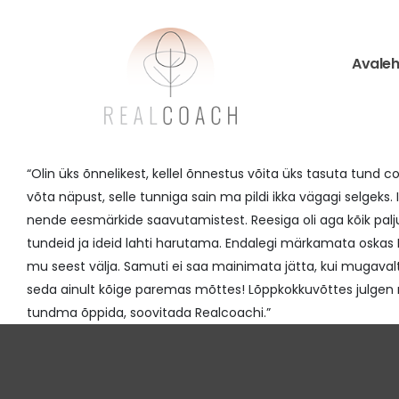
Avaleh
“Olin üks õnnelikest, kellel õnnestus võita üks tasuta tund c
võta näpust, selle tunniga sain ma pildi ikka vägagi selge
nende eesmärkide saavutamistest. Reesiga oli aga kõik palj
tundeid ja ideid lahti harutama. Endalegi märkamata oskas R
mu seest välja. Samuti ei saa mainimata jätta, kui mugaval
seda ainult kõige paremas mõttes! Lõppkokkuvõttes julgen 
tundma õppida, soovitada Realcoachi.”