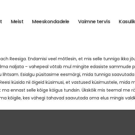
t
Meist
Meeskondadele
Vaimne tervis
Kasuli
oach Reesiga. Endamisi veel mõtlesin, et mis selle tunniga ikka jõ
ks. Ilma naljata – vahepeal võtab mul mingite edasiste sammude
u lihtsam. Esialgu püsitasime eesmärgi, mida tunniga saavutada
eesi küsida nii õigeid küsimusi, et vastused küsimustele, mida 
t ma ennast selle kõige käigus tundsin. Ükskõik mis teemal me r
ma kõigile, kes vähegi tahavad saavutada oma elus mingis vald