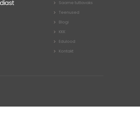
diast
Saame tuttavaks
Teenused
Blogi
KKK
Edulood
Kontakt