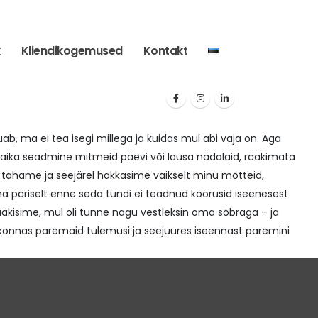
k
Kliendikogemused
Kontakt
uab, ma ei tea isegi millega ja kuidas mul abi vaja on. Aga
 paika seadmine mitmeid päevi või lausa nädalaid, rääkimata
 tahame ja seejärel hakkasime vaikselt minu mõtteid,
ma päriselt enne seda tundi ei teadnud koorusid iseenesest
ääkisime, mul oli tunne nagu vestleksin oma sõbraga – ja
konnas paremaid tulemusi ja seejuures iseennast paremini