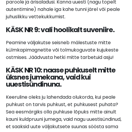
paroole ja ärisaladusi. Kanna uuesti (nagu topelt
autentimine) nahale iga kahe tunni järel või peale
juhuslikku vettekukkumist.
KÄSK NR 9: v
ali hoolikalt suveniire.
Peamine väljakutse seisneb mälestuste mitte
külmkapimagnetite või tolmukoguvate kujukeste
ostmises. Jäädvusta hetki mitte tarbetuid asju!
KÄSK NR 10: n
aase puhkuselt mitte
üksnes jumekana, vaid kui
uuestisündinuna.
Keeruline oleks ju lahendada olukorda, kui peale
puhkust on tarvis puhkust, et puhkusest puhata?
Sea eesmärgiks olla puhkuse lõpuks mitte ainult
kauni kuldpruuni jumega, vaid nagu uuestisündinud,
et saaksid uute väljakutsete suunas söösta sama