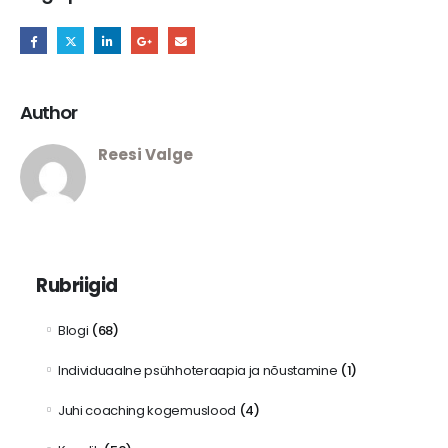
Author
Reesi Valge
Rubriigid
Blogi
(68)
Individuaalne psühhoteraapia ja nõustamine
(1)
Juhi coaching kogemuslood
(4)