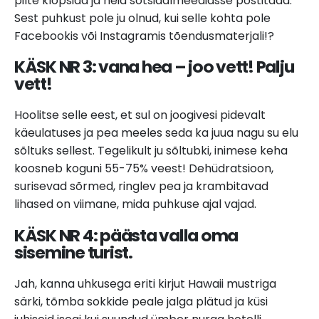
pilte klõpsida ja neid sotsiaalmeediasse postitada.
Sest puhkust pole ju olnud, kui selle kohta pole
Facebookis või Instagramis tõendusmaterjali!?
KÄSK NR 3: v
ana hea – joo vett! Palju
vett!
Hoolitse selle eest, et sul on joogivesi pidevalt
käeulatuses ja pea meeles seda ka juua nagu su elu
sõltuks sellest. Tegelikult ju sõltubki, inimese keha
koosneb koguni 55-75% veest! Dehüdratsioon,
surisevad sõrmed, ringlev pea ja krambitavad
lihased on viimane, mida puhkuse ajal vajad.
KÄSK NR 4: p
äästa valla oma
sisemine turist.
Jah, kanna uhkusega eriti kirjut Hawaii mustriga
särki, tõmba sokkide peale jalga plätud ja küsi