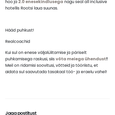
hoo ja
2.0 enesekindlusega
nagu seal all inclusive
hotellis Rootsi laua suunas.
Hääd puhkust!
Realcoachid
Kui sul on enese väljalülitamise ja päriselt
puhkamisega raskusi, siis
võta meiega ühendust
!
Meil on ridamisi soovitusi, võtteid ja tööriistu, et
aidata sul saavutada tasakaal töö- ja eraelu vahel!
Jaga postitust