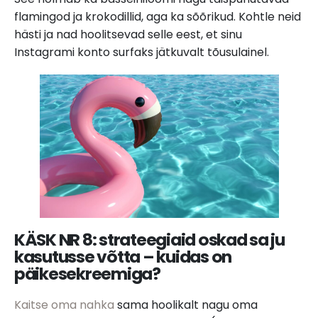
flamingod ja krokodillid, aga ka sõõrikud. Kohtle neid
hästi ja nad hoolitsevad selle eest, et sinu
Instagrami konto surfaks jätkuvalt tõusulainel.
KÄSK NR 8: s
trateegiaid oskad sa ju
kasutusse võtta – kuidas on
päikesekreemiga?
Kaitse oma nahka
sama hoolikalt nagu oma