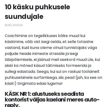
10 käsku puhkusele
suundujale
BLOGI
,
KASULIK
Coachimine on tegelikkuses kõike muud kui
käskimine, võib vist isegi öelda, et selle totaalne
vastand, kuid kuna oleme olnud tunnistajaks väga
paljude heade inimeste stressile ja isegi
läbipõlemisele, ei jäänud meil seekord muud üle, kui
siiski ka mõned käsud täitmiseks formeerida ja
sullegi edastada. Seega, kui sul on raskusi töölainelt
puhkuselainele surfamisega, siis pead (jah, ka see on
käsk!) tingimata edasi lugema!
KÄSK NR 1: alustuseks seadista
kontorist väljas kaelani meres auto-
reply.