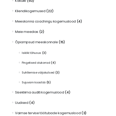
Kasulik
(50)
Kliendikogemused
(22)
Meeskonna coachingu kogemuslood
(4)
Meie meedias
(2)
Õpiampsud meeskonnale
(15)
Isiklik tõhusus
(3)
Pingelised olukorrad
(4)
Suhtlemise väljakutsed
(3)
Sujuvam koostöö
(5)
Sisekliima auditi kogemuslood
(4)
Uudised
(4)
Vaimse tervise töötubade kogemuslood
(3)