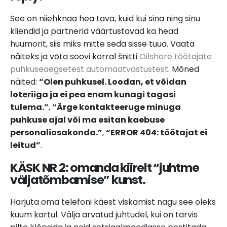
See on niiehknaa hea tava, kuid kui sina ning sinu
kliendid ja partnerid väärtustavad ka head
huumorit, siis miks mitte seda sisse tuua. Vaata
näiteks ja võta soovi korral šnitti
Oilshore töötajate
puhkuseaegsetest automaatvastustest
.
Mõned
näited:
“Olen puhkusel. Loodan, et võidan
loteriiga ja ei pea enam kunagi tagasi
tulema.”
,
“Ärge kontakteeruge minuga
puhkuse ajal või ma esitan kaebuse
personaliosakonda.”
,
“ERROR 404: töötajat ei
leitud”
.
KÄSK NR 2: o
manda kiirelt “juhtme
väljatõmbamise” kunst.
Harjuta oma telefoni käest viskamist nagu see oleks
kuum kartul. Välja arvatud juhtudel, kui on tarvis