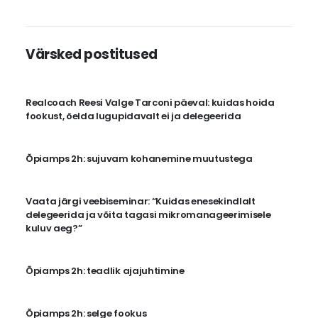
Värsked postitused
Realcoach Reesi Valge Tarconi päeval: kuidas hoida
fookust, öelda lugupidavalt ei ja delegeerida
Õpiamps 2h: sujuvam kohanemine muutustega
Vaata järgi veebiseminar: “Kuidas enesekindlalt
delegeerida ja võita tagasi mikromanageerimisele
kuluv aeg?”
Õpiamps 2h: teadlik ajajuhtimine
Õpiamps 2h: selge fookus