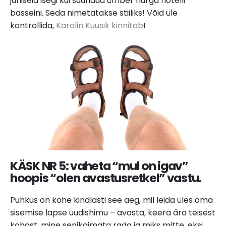
juhiseid isegi kui suundud ümber nurga hotelli
basseini. Seda nimetatakse stiiliks! Võid üle
kontrollida,
Karolin Kuusik kinnitab
!
KÄSK NR 5: v
aheta “mul on igav”
hoopis “olen avastusretkel” vastu.
Puhkus on kohe kindlasti see aeg, mil leida üles oma
sisemise lapse uudishimu – avasta, keera ära teisest
kohast, mine senikäimata rada ja miks mitte, eksi