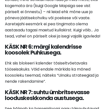
kogemata ära (kuigi Google Mapsiga see vist
päriselt ei õnnestu) – nii leiad ehk mõne uue ja
põneva jäätisekohviku või poekese või vaate.
Aaretejahi eesmärk ei pea tingimata olema
aastasadu tagasi maetud kullakirst. Kuigi võib… Ja
tead, vahel on päriselt okei ja isegi vajalik igavleda!
KÄSK NR 6: m
ärgi kalendrisse
koosolek Puhkusega.
Ehk siis blokeeri kalender tõsiseltvõetavaks
tööseisakuks. Võid endale märkida ka mõned
koosoleku teemad, näiteks “Uinaku strateegiad ja
nende rakendamine”.
KÄSK NR 7: s
uhtu ümbritsevasse
looduskeskkonda austusega.
See hõlmab ka basseiniloomi nagu täispuhutavad