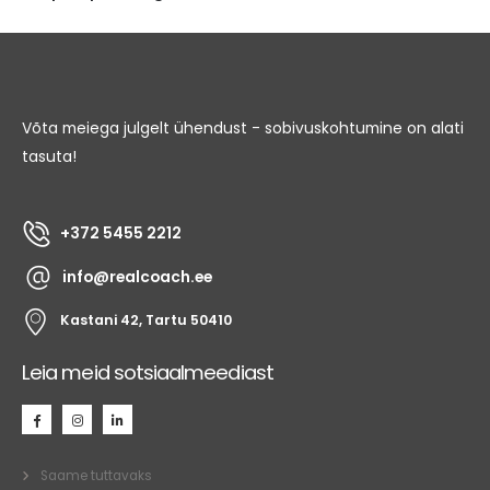
Võta meiega julgelt ühendust - sobivuskohtumine on alati
tasuta!
+372 5455 2212
info@realcoach.ee
Kastani 42, Tartu 50410
Leia meid sotsiaalmeediast
Saame tuttavaks