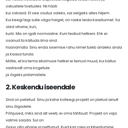
oskustele toetudes. Nii hästi
kui oskasid. Et see osutus valeks, sai selgeks alles hiljem.
Kui keegi tegi sulle väga haiget, on raske leida kaastunnet. Sa
oled vihane, kuri,
kurb. Mis on igati normaalne. Kuni teatud hetkeni. Ehk ei
osanud ta käituda ilma sind
haavamata. Sinu enda sisemise rahu nimel tuleb andeks anda
ja kaasa tunda.
Mõtle, et ka tema eksimuse hetkel ei teinud muud, kui käitus
vastavalt oma kogetule
ja õigeks pidamistele.
2. Keskendu iseendale
Sind on petetud. Sinu ja kahe kolleegi projekt on jäetud ainult
sinu õlgadele.
Põhjused, miks sind alt veeti, ei oma tähtsust. Projekt on vaja
valmis saada. Sul on
õigus olla vihane ja pettunud. Kuid kas raev ja kibestumine