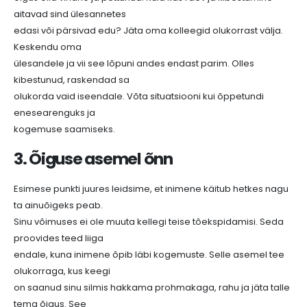
aitavad sind ülesannetes
edasi või pärsivad edu? Jäta oma kolleegid olukorrast välja.
Keskendu oma
ülesandele ja vii see lõpuni andes endast parim. Olles
kibestunud, raskendad sa
olukorda vaid iseendale. Võta situatsiooni kui õppetundi
enesearenguks ja
kogemuse saamiseks.
3. Õiguse asemel õnn
Esimese punkti juures leidsime, et inimene käitub hetkes nagu
ta ainuõigeks peab.
Sinu võimuses ei ole muuta kellegi teise tõekspidamisi. Seda
proovides teed liiga
endale, kuna inimene õpib läbi kogemuste. Selle asemel tee
olukorraga, kus keegi
on saanud sinu silmis hakkama prohmakaga, rahu ja jäta talle
tema õigus. See