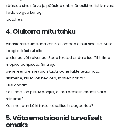
säästab sinu närve ja päästab ehk mõnestki hallist karvast.
Tõde selgub kunagi
igatahes.
4. Olukorra mitu tahku
Vihastamise üle saad kontrolli omada ainult sina ise. Mitte
keegi ei käsi sul olla
pettunud või solvunud. Seda tekitad endale ise. Tihti ilma
mõjuva põhjuseta. Sinu aju
genereerib erinevaid situatsioone fakte teadmata.
“Inimene, kui tal on hea olla, mõtleb harva.”
Küsi endalt:
Kas “see” on piisav põhjus, et ma peaksin endast välja
minema?
Kas ma tean kõiki fakte, et selliselt reageerida?
5. Võta emotsioonid turvaliselt
omaks