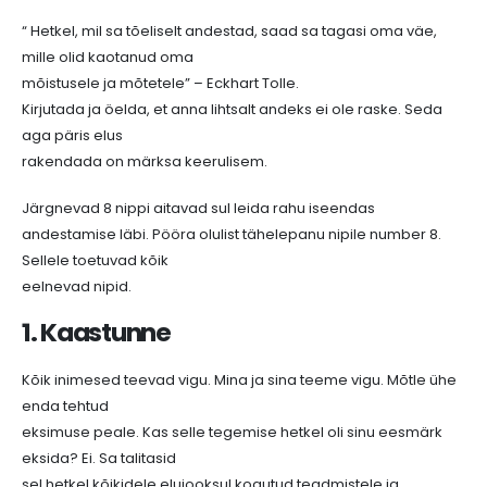
“ Hetkel, mil sa tõeliselt andestad, saad sa tagasi oma väe,
mille olid kaotanud oma
mõistusele ja mõtetele” – Eckhart Tolle.
Kirjutada ja öelda, et anna lihtsalt andeks ei ole raske. Seda
aga päris elus
rakendada on märksa keerulisem.
Järgnevad 8 nippi aitavad sul leida rahu iseendas
andestamise läbi. Pööra olulist tähelepanu nipile number 8.
Sellele toetuvad kõik
eelnevad nipid.
1. Kaastunne
Kõik inimesed teevad vigu. Mina ja sina teeme vigu. Mõtle ühe
enda tehtud
eksimuse peale. Kas selle tegemise hetkel oli sinu eesmärk
eksida? Ei. Sa talitasid
sel hetkel kõikidele elujooksul kogutud teadmistele ja