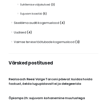
Suhtlemise väljakutsed
(3)
Sujuvam koostöö
(5)
Sisekliima auditi kogemuslood
(4)
Uudised
(4)
Vaimse tervise töötubade kogemuslood
(3)
Värsked postitused
Realcoach Reesi Valge Tarconi päeval: kuidas hoida
fookust, öelda lugupidavalt ei ja delegeerida
Õpiamps 2h: sujuvam kohanemine muutustega