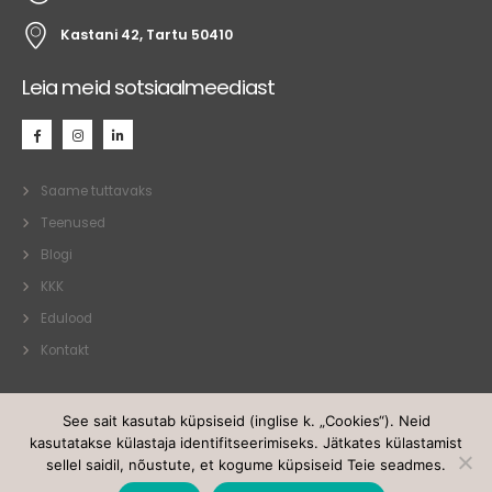
Kastani 42, Tartu 50410
Leia meid sotsiaalmeediast
Saame tuttavaks
Teenused
Blogi
KKK
Edulood
Kontakt
See sait kasutab küpsiseid (inglise k. „Cookies“). Neid
kasutatakse külastaja identifitseerimiseks. Jätkates külastamist
sellel saidil, nõustute, et kogume küpsiseid Teie seadmes.
Realcoach OÜ. © 2021. Kõik õigused kaitstud.