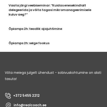
Vaata järgi veebiseminar: “Kuidas enesekindlalt
delegeerida ja võita tagasi mikromanageerimisele
kuluv aeg?”
Õpiamps 2h: teadlik ajajuhtimine
Õpiamps 2h: selge fookus
Võta meiega julgelt ühendust - sobivuskohtumine on alati
tasuta!
+372 5455 2212
info@realcoach.ee