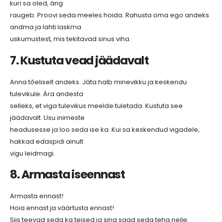
kuri sa oled, äng
raugeb. Proovi seda meeles hoida. Rahusta oma ego andeks
andma ja lahti laskma
uskumustest, mis tekitavad sinus viha.
7. Kustuta vead jäädavalt
Anna tõeliselt andeks. Jäta halb minevikku ja keskendu
tulevikule. Ära andesta
selleks, et viga tulevikus meelde tuletada. Kustuta see
jäädavalt. Usu inimeste
headusesse ja loo seda ise ka. Kui sa keskendud vigadele,
hakkad edaspidi ainult
vigu leidmagi.
8. Armasta iseennast
Armasta ennast!
Hoia ennast ja väärtusta ennast!
Siis teevad seda ka teised ja sina saad seda teha neile.