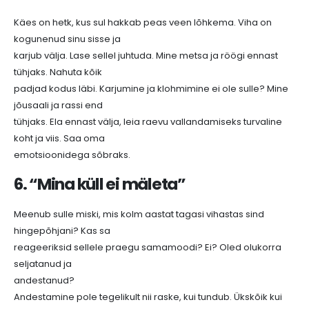
Käes on hetk, kus sul hakkab peas veen lõhkema. Viha on
kogunenud sinu sisse ja
karjub välja. Lase sellel juhtuda. Mine metsa ja röögi ennast
tühjaks. Nahuta kõik
padjad kodus läbi. Karjumine ja klohmimine ei ole sulle? Mine
jõusaali ja rassi end
tühjaks. Ela ennast välja, leia raevu vallandamiseks turvaline
koht ja viis. Saa oma
emotsioonidega sõbraks.
6. “Mina küll ei mäleta”
Meenub sulle miski, mis kolm aastat tagasi vihastas sind
hingepõhjani? Kas sa
reageeriksid sellele praegu samamoodi? Ei? Oled olukorra
seljatanud ja
andestanud?
Andestamine pole tegelikult nii raske, kui tundub. Ükskõik kui