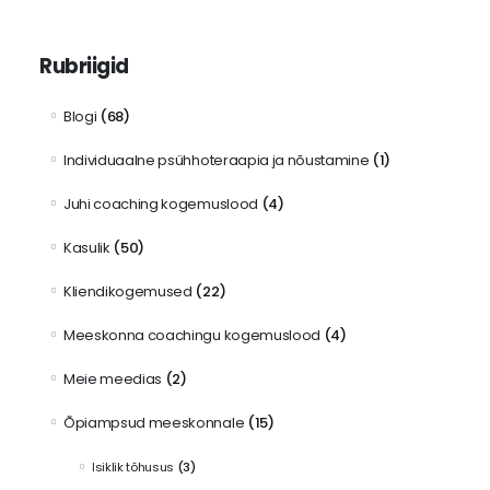
Rubriigid
Blogi
(68)
Individuaalne psühhoteraapia ja nõustamine
(1)
Juhi coaching kogemuslood
(4)
Kasulik
(50)
Kliendikogemused
(22)
Meeskonna coachingu kogemuslood
(4)
Meie meedias
(2)
Õpiampsud meeskonnale
(15)
Isiklik tõhusus
(3)