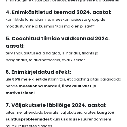
siiski räägime).
Last but not least:
Reesi pälvis PCC taseme!
4. Enimkäsitletud teemad 2024. aastal:
konfliktide lahendamine, meeskonnasiseste gruppide
moodustumine ja küsimus “Kas ma olen piisav?”.
5. Coachitud tiimide valdkonnad 2024.
aasatl:
tervishoiuasutused ja haiglad, IT, haridus, finants ja
pangandus, toiduainetööstus, avalik sektor.
6. Enimkirjeldatud efekt:
üle
85%
meie klientidest kinnitas, et coaching aitas parandada
nende
meeskonna moraali, ühtekuuluvust ja
motivatsiooni
.
7. Väljakutsete läbilõige 2024. aastal:
aitasime lahendada keerulisi väljakutseid, alates
kaugtöö
suhtlusprobleemidest
kuni
usalduse
suurendamiseni
multikultuursetes tiimides.