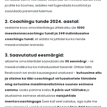
ja ühte ka Soomes
, aidates neil tugevdada koostööd ja
saavutada paremaid tulemusi.
2. Coachingu tunde 2024. aastal:
veetsime koos oma klientidega ühtekokku üle
1000
meeskonnacoachingu tundi ja 248 individuaalse
coachingu tundi
, et aidata nii juhtidel kui ka nende
meeskondadel areneda.
3. Saavutatud eesmärgid:
aitasime oma klientidel saavutada üle
30 eesmärgi
– nii
meeskondlikul kui ka individuaalsel tasandil. Ühtlasi täitis
Realcoach ise enda kauaaegsed unistused –
kutsusime ellu
ja viisime ka läbi coachingut virtuaalsetele tiimidele
ning astusime maailmavallutmise suunas esimese
sammu
. Lisaks panime kokku
5 päris uut töötuba
ja
alustasime esimese eksklusiivse
naisjuhtide
mentorcoachinguga
(see küll veel saladus, aga sulle me