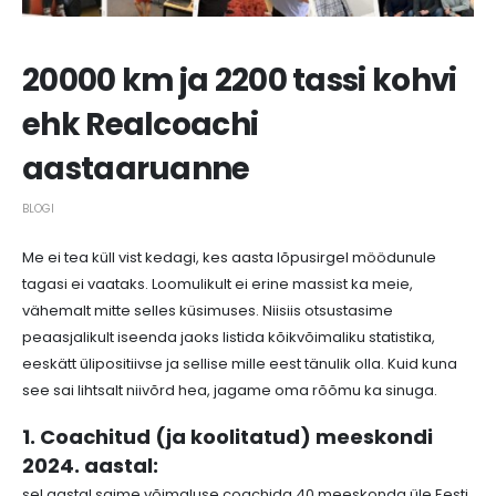
20000 km ja 2200 tassi kohvi
ehk Realcoachi
aastaaruanne
BLOGI
Me ei tea küll vist kedagi, kes aasta lõpusirgel möödunule
tagasi ei vaataks. Loomulikult ei erine massist ka meie,
vähemalt mitte selles küsimuses. Niisiis otsustasime
peaasjalikult iseenda jaoks listida kõikvõimaliku statistika,
eeskätt ülipositiivse ja sellise mille eest tänulik olla. Kuid kuna
see sai lihtsalt niivõrd hea, jagame oma rõõmu ka sinuga.
1. Coachitud (ja koolitatud) meeskondi
2024. aastal:
sel aastal saime võimaluse coachida
40 meeskonda üle Eesti