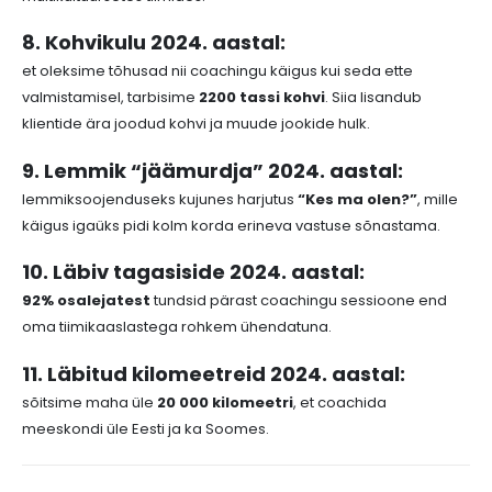
8. Kohvikulu 2024. aastal:
et oleksime tõhusad nii coachingu käigus kui seda ette
valmistamisel, tarbisime
2200 tassi kohvi
. Siia lisandub
klientide ära joodud kohvi ja muude jookide hulk.
9. Lemmik “jäämurdja” 2024. aastal:
lemmiksoojenduseks kujunes harjutus
“Kes ma olen?”
, mille
käigus igaüks pidi kolm korda erineva vastuse sõnastama.
10. Läbiv tagasiside 2024. aastal:
92% osalejatest
tundsid pärast coachingu sessioone end
oma tiimikaaslastega rohkem ühendatuna.
11. Läbitud kilomeetreid 2024. aastal:
sõitsime maha üle
20 000 kilomeetri
, et coachida
meeskondi üle Eesti ja ka Soomes.