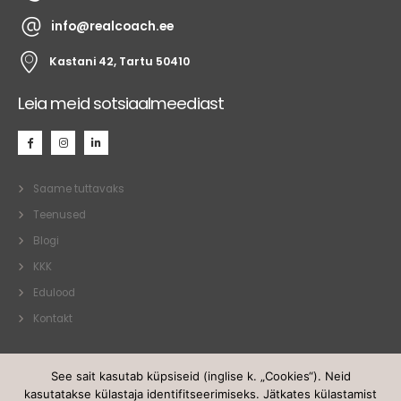
info@realcoach.ee
Kastani 42, Tartu 50410
Leia meid sotsiaalmeediast
Saame tuttavaks
Teenused
Blogi
KKK
Edulood
Kontakt
See sait kasutab küpsiseid (inglise k. „Cookies“). Neid
kasutatakse külastaja identifitseerimiseks. Jätkates külastamist