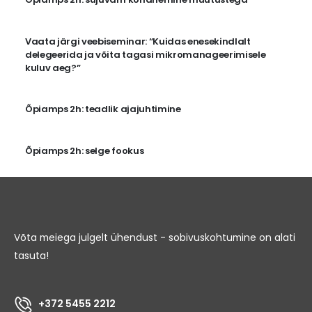
Vaata järgi veebiseminar: “Kuidas enesekindlalt
delegeerida ja võita tagasi mikromanageerimisele
kuluv aeg?”
Õpiamps 2h: teadlik ajajuhtimine
Õpiamps 2h: selge fookus
Võta meiega julgelt ühendust - sobivuskohtumine on alati
tasuta!
+372 5455 2212