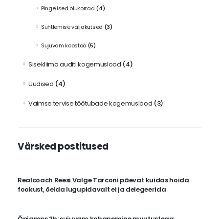
Pingelised olukorrad
(4)
Suhtlemise väljakutsed
(3)
Sujuvam koostöö
(5)
Sisekliima auditi kogemuslood
(4)
Uudised
(4)
Vaimse tervise töötubade kogemuslood
(3)
Värsked postitused
Realcoach Reesi Valge Tarconi päeval: kuidas hoida
fookust, öelda lugupidavalt ei ja delegeerida
Õpiamps 2h: sujuvam kohanemine muutustega